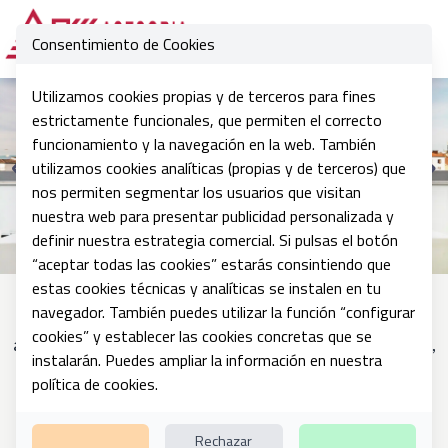
Consentimiento de Cookies
Ope
Utilizamos cookies propias y de terceros para fines
estrictamente funcionales, que permiten el correcto
Soluciones de Asesoramiento
funcionamiento y la navegación en la web. También
utilizamos cookies analíticas (propias y de terceros) que
Integral a medida
nos permiten segmentar los usuarios que visitan
nuestra web para presentar publicidad personalizada y
definir nuestra estrategia comercial. Si pulsas el botón
“aceptar todas las cookies” estarás consintiendo que
estas cookies técnicas y analíticas se instalen en tu
navegador. También puedes utilizar la función “configurar
ASESORIA KOFER
es una empresa dedicada al
cookies” y establecer las cookies concretas que se
asesoramiento integral en materias fiscales, contables,
instalarán. Puedes ampliar la información en nuestra
financieras, mercantiles y laborales.
política de cookies
.
Trabajamos desde 1.993 con profesionales altamente
Rechazar
cualificados con el fin de ofrecerle un servicio